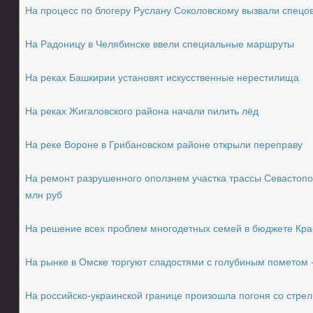
На процесс по блогеру Руслану Соколовскому вызвали спецо
На Радоницу в Челябинске ввели специальные маршруты
На реках Башкирии установят искусственные нерестилища
На реках Жигаловского района начали пилить лёд
На реке Вороне в Грибановском районе открыли переправу
На ремонт разрушенного оползнем участка трассы Севасто
млн руб
На решение всех проблем многодетных семей в бюджете Кра
На рынке в Омске торгуют сладостями с голубиным пометом
На российско-украинской границе произошла погоня со стре