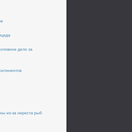
ов
ицида
головное дело за
онтинентов
ны из-за нереста рыб