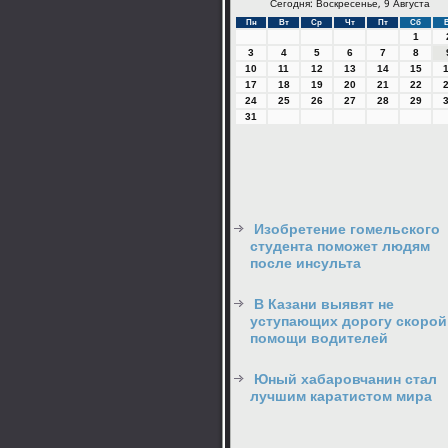
Сегодня: Воскресенье, 9 Августа
Пн
Вт
Ср
Чт
Пт
Сб
1
3
4
5
6
7
8
10
11
12
13
14
15
17
18
19
20
21
22
24
25
26
27
28
29
31
Изобретение гомельского
студента поможет людям
после инсульта
В Казани выявят не
уступающих дорогу скорой
помощи водителей
Юный хабаровчанин стал
лучшим каратистом мира