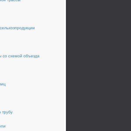
ной трассы
 сельхозпродукции
ы со схемой объезда
лиц
 трубу
епи