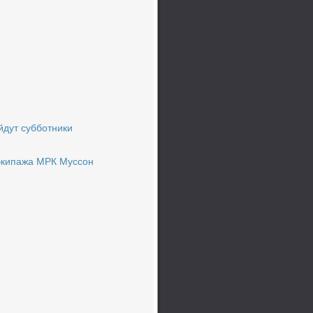
йдут субботники
экипажа МРК Муссон