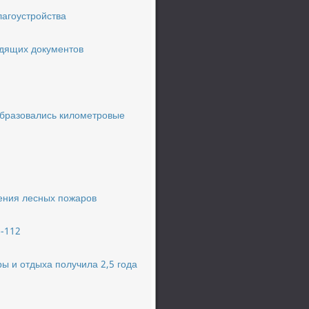
лагоустройства
одящих документов
образовались километровые
дения лесных пожаров
е-112
ы и отдыха получила 2,5 года