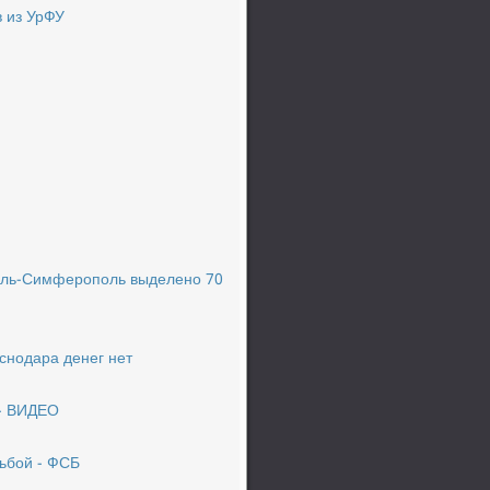
в из УрФУ
поль-Симферополь выделено 70
снодара денег нет
 - ВИДЕО
льбой - ФСБ