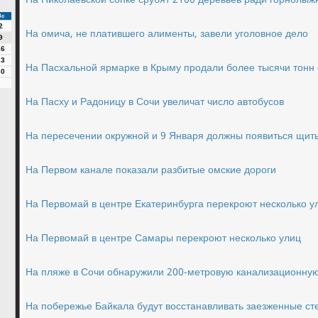
На Николаевской сопке срубят 2100 деревьев ради горнолыж
Вс
2
На омича, не платившего алименты, завели уголовное дело
9
16
23
На Пасхальной ярмарке в Крыму продали более тысячи тонн
30
На Пасху и Радоницу в Сочи увеличат число автобусов
На пересечении окружной и 9 Января должны появиться щит
На Первом канале показали разбитые омские дороги
На Первомай в центре Екатеринбурга перекроют несколько у
На Первомай в центре Самары перекроют несколько улиц
На пляже в Сочи обнаружили 200-метровую канализационную
На побережье Байкала будут восстанавливать заезженные ст