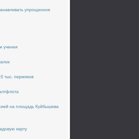
танавливать упрощенное
и учения
валок
0 тыс. пермяков
Балтфлота
ссией на площадь Куйбышева
адовую карту