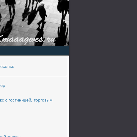
ресенье
вер
с с гостиницей, торговым