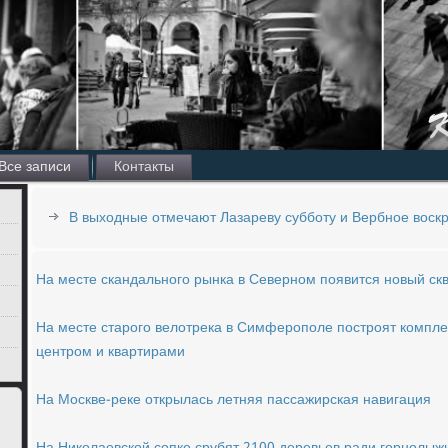
Все записи
Контакты
В выходные отмечают Лазареву субботу и Вербное воск
На месте скандального рынка в Северном появится новый ск
На месте старого велотрека в Симферополе построят комплек
центром и квартирами
На Москве-реке открылась летняя пассажирская навигация