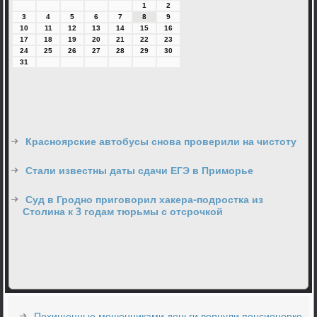
1
2
3
4
5
6
7
8
9
10
11
12
13
14
15
16
17
18
19
20
21
22
23
24
25
26
27
28
29
30
31
Красноярские автобусы снова проверили на чистоту
Стали известны даты сдачи ЕГЭ в Приморье
Суд в Гродно приговорил хакера-подростка из
Столина к 3 годам тюрьмы с отсрочкой