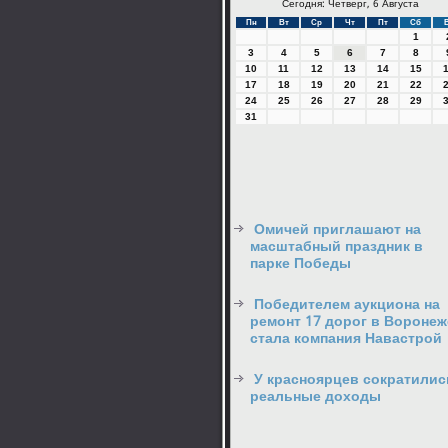
Сегодня: Четверг, 6 Августа
Пн
Вт
Ср
Чт
Пт
Сб
1
3
4
5
6
7
8
10
11
12
13
14
15
17
18
19
20
21
22
24
25
26
27
28
29
31
Омичей приглашают на
масштабный праздник в
парке Победы
Победителем аукциона на
ремонт 17 дорог в Воронеж
стала компания Навастрой
У красноярцев сократилис
реальные доходы