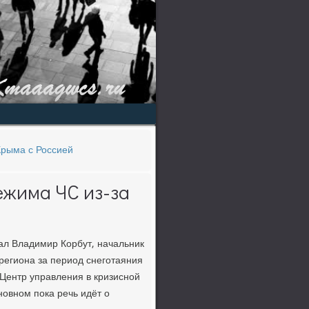
Крыма с Россией
ежима ЧС из-за
зал Владимир Корбут, начальник
региона за период снеготаяния
Центр управления в кризисной
новном пока речь идёт о