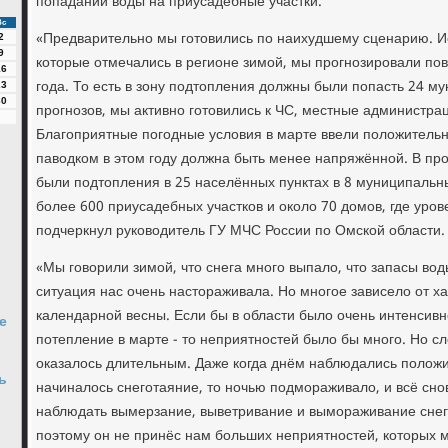
попадании воды на приусадебные участки.
Вс
«Предварительно мы готовились по наихудшему сценарию. Ис
2
9
которые отмечались в регионе зимой, мы прогнозировали по
16
года. То есть в зону подтопления должны были попасть 24 м
23
30
прогнозов, мы активно готовились к ЧС, местные администр
Благоприятные погодные условия в марте ввели положительн
паводком в этом году должна быть менее напряжённой. В пр
были подтопления в 25 населённых пунктах в 8 муниципальн
более 600 приусадебных участков и около 70 домов, где уров
подчеркнул руководитель ГУ МЧС России по Омской области.
«Мы говорили зимой, что снега много выпало, что запасы вод
ситуация нас очень настораживала. Но многое зависело от х
календарной весны. Если бы в области было очень интенсивн
е
потепление в марте - то неприятностей было бы много. Но сл
оказалось длительным. Даже когда днём наблюдались полож
ь
начиналось снеготаяние, то ночью подмораживало, и всё сно
наблюдать вымерзание, выветривание и вымораживание снега
поэтому он не принёс нам больших неприятностей, которых м