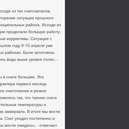
ходя из тех снегозапасов,
вторение ситуации прошлого
униципальных района. Исходя из
ации проделали большую работу.
ые коррективы. Ситуация с
ошлом году 9-10 апреля уже
ых районах. Были затоплены
ень воды выше уровня пола», -
ы в снеге большие. Эта
арактера первого месяца
ое снеготаяние и резкое
ожилось так, что таяние снега
ительные температуры и
ва замерзало. В итоге мы могли
. Снег уходил постепенно и
ы могли ожидать», - отмечает