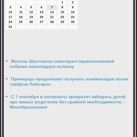
1
2
3
4
5
6
7
8
9
10
11
12
13
14
15
16
17
18
19
20
21
22
23
24
25
26
27
28
29
30
31
Житель Шахтинска смастерил парализованной
собачке инвалидную коляску
Приморцы продолжают получать компенсации после
тайфуна Лайонрок
С 1 сентября в интернаты прекратят набирать детей
при живых родителях без крайней необходимости, -
Минобразования