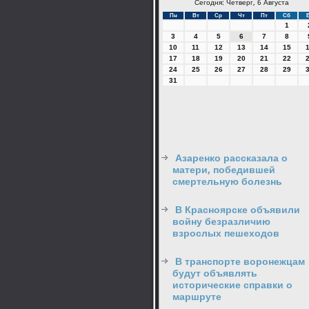
Сегодня: Четверг, 6 Августа
Пн
Вт
Ср
Чт
Пт
Сб
1
3
4
5
6
7
8
10
11
12
13
14
15
17
18
19
20
21
22
24
25
26
27
28
29
31
Азаренко рассказала о
матери, победившей
смертельную болезнь
В Красноярске объявили
войну безразличию
взрослых пешеходов
В транспорте воронежцам
будут объявлять
исторические справки о
маршруте