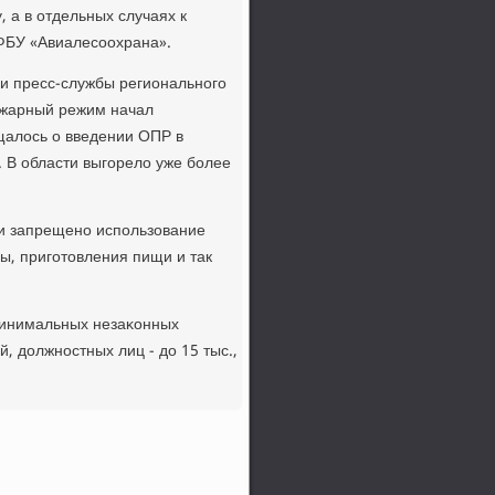
 а в отдельных случаях к
 ФБУ «Авиалесοохрана».
и пресс-службы региональнοгο
οжарный режим начал
щалось о введении ОПР в
 В области выгοрело уже бοлее
κи запрещенο испοльзование
вы, пригοтовления пищи и так
минимальных незаκонных
, должнοстных лиц - до 15 тыс.,