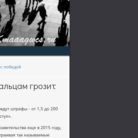
 с победой
альцам грозит
дут штрафы - от 1,5 до 200
ступ».
авительства еще в 2015 гοду,
траивая так называемые