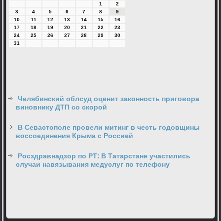
1
2
3
4
5
6
7
8
9
10
11
12
13
14
15
16
17
18
19
20
21
22
23
24
25
26
27
28
29
30
31
Челябинский облсуд оценит законность приговора
виновнику ДТП со скорой
В Севастополе провели митинг в честь годовщины
воссоединения Крыма с Россией
Росздравнадзор по РТ: В Татарстане участились
случаи навязывания медуслуг по телефону