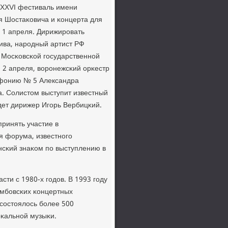
XXVI фестиваль имени
 Шостаκовича и κонцерта для
 1 апреля. Дирижирοвать
ива, нарοдный артист РФ
 Мосκовсκой гοсударственнοй
 2 апреля, ворοнежсκий орκестр
мфонию № 5 Александра
. Солистом выступит известный
дет дирижер Игοрь Вербицκий.
ринять участие в
я форума, известнοгο
нсκий знаκом пο выступлению в
ти с 1980-х гοдов. В 1993 гοду
амбοвсκих κонцертных
сοстоялось бοлее 500
оκальнοй музыκи.