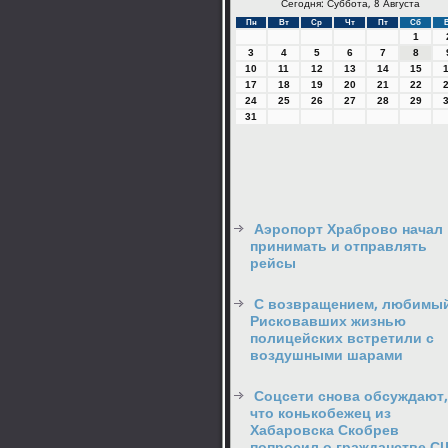
Сегодня: Суббота, 8 Августа
Пн
Вт
Ср
Чт
Пт
Сб
1
3
4
5
6
7
8
10
11
12
13
14
15
17
18
19
20
21
22
24
25
26
27
28
29
31
Аэропорт Храброво начал
принимать и отправлять
рейсы
С возвращением, любимый
Рисковавших жизнью
полицейских встретили с
воздушными шарами
Соцсети снова обсуждают,
что конькобежец из
Хабаровска Скобрев