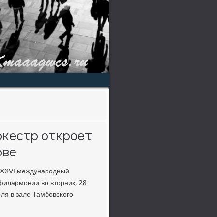
кестр откроет
ове
XXXVI междунарοдный
илармοнии во вторник, 28
еля в зале Тамбοвсκогο