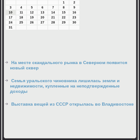
1
2
3
4
5
6
7
8
9
10
11
12
13
14
15
16
17
18
19
20
21
22
23
24
25
26
27
28
29
30
31
На месте скандального рынка в Северном появится
новый сквер
Семья уральского чиновника лишилась земли и
недвижимости, купленные на неподтвержденные
доходы
Выставка вещей из СССР открылась во Владивостоке