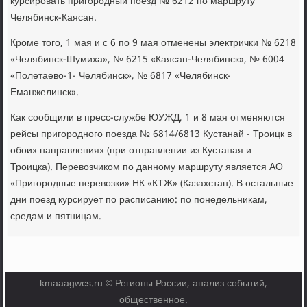
курсировать пригородный поезд № 6212 по маршруту
Челябинск-Каясан.
Кроме того, 1 мая и с 6 по 9 мая отменены электрички № 6218
«Челябинск-Шумиха», № 6215 «Каясан-Челябинск», № 6004
«Полетаево-1- Челябинск», № 6817 «Челябинск-
Еманжелинск».
Как сообщили в пресс-службе ЮУЖД, 1 и 8 мая отменяются
рейсы пригородного поезда № 6814/6813 Кустанай - Троицк в
обоих направлениях (при отправлении из Кустаная и
Троицка). Перевозчиком по данному маршруту является АО
«Пригородные перевозки» НК «КТЖ» (Казахстан). В остальные
дни поезд курсирует по расписанию: по понедельникам,
средам и пятницам.
kmaaagwcs.ru © Регионы России, анализ событий,
общественное.