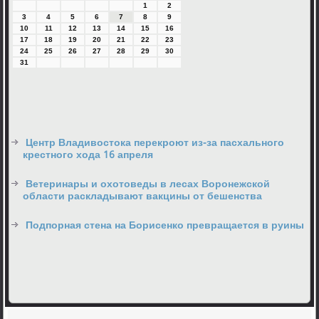
1
2
3
4
5
6
7
8
9
10
11
12
13
14
15
16
17
18
19
20
21
22
23
24
25
26
27
28
29
30
31
Центр Владивостока перекроют из-за пасхального
крестного хода 16 апреля
Ветеринары и охотоведы в лесах Воронежской
области раскладывают вакцины от бешенства
Подпорная стена на Борисенко превращается в руины