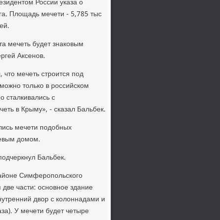
езидентом России указа о
а. Площадь мечети - 5,785 тыс
ей.
та мечеть будет знаковым
ргей Аксенов.
 что мечеть строится под
зможно только в российском
о сталкивались с
ть в Крыму», - сказал Бальбек.
ились мечети подобных
евым домом.
подчеркнул Бальбек.
районе Симферопольского
 две части: основное здание
внутренний двор с колоннадами и
а). У мечети будет четыре