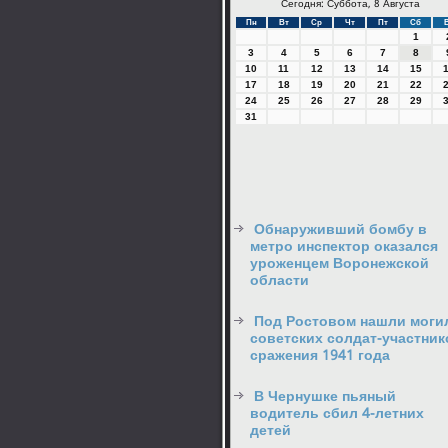
Сегодня: Суббота, 8 Августа
Пн
Вт
Ср
Чт
Пт
Сб
1
3
4
5
6
7
8
10
11
12
13
14
15
17
18
19
20
21
22
24
25
26
27
28
29
31
Обнаруживший бомбу в
метро инспектор оказался
уроженцем Воронежской
области
Под Ростовом нашли моги
советских солдат-участник
сражения 1941 года
В Чернушке пьяный
водитель сбил 4-летних
детей