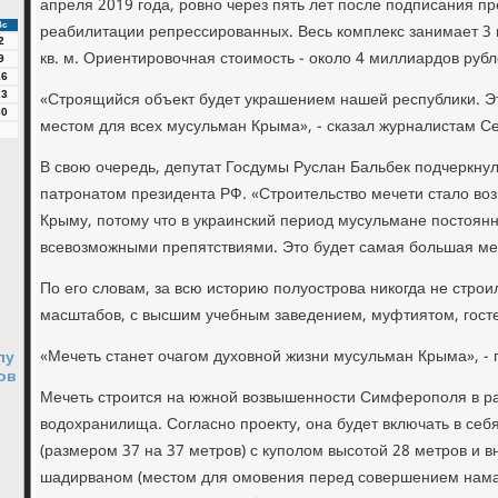
апреля 2019 года, ровно через пять лет после подписания пр
реабилитации репрессированных. Весь комплекс занимает 3 г
Вс
2
кв. м. Ориентировочная стоимость - около 4 миллиардов рубл
9
16
«Строящийся объект будет украшением нашей республики. Э
23
30
местом для всех мусульман Крыма», - сказал журналистам Се
В свою очередь, депутат Госдумы Руслан Бальбек подчеркнул,
патронатом президента РФ. «Строительство мечети стало во
Крыму, потому что в украинский период мусульмане постоянн
всевозможными препятствиями. Это будет самая большая мече
По его словам, за всю историю полуострова никогда не стро
масштабов, с высшим учебным заведением, муфтиятом, гост
«Мечеть станет очагом духовной жизни мусульман Крыма», - 
лу
ов
Мечеть строится на южной возвышенности Симферополя в 
водохранилища. Согласно проекту, она будет включать в себя
(размером 37 на 37 метров) с куполом высотой 28 метров и 
шадирваном (местом для омовения перед совершением намаз