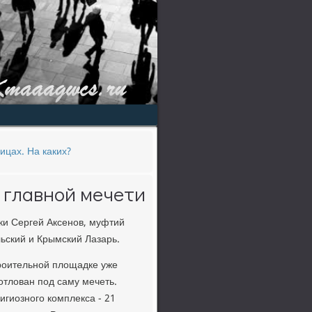
ицах. На каких?
 главной мечети
ки Сергей Аксенов, муфтий
ский и Крымский Лазарь.
троительной площадке уже
отлован под саму мечеть.
игиозного комплекса - 21