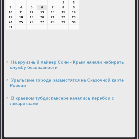
1
2
3
4
5
6
7
8
9
10
11
12
13
14
15
16
17
18
19
20
21
22
23
24
25
26
27
28
29
30
31
На круизный лайнер Сочи - Крым начали набирать
службу безопасности
Уральские города разместятся на Сказочной карте
России
В краевом тубдиспансере начались перебои с
лекарствами