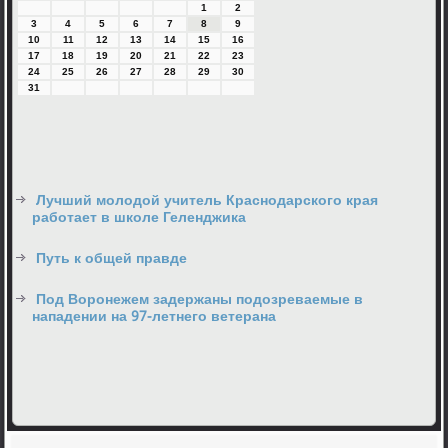
1
2
3
4
5
6
7
8
9
10
11
12
13
14
15
16
17
18
19
20
21
22
23
24
25
26
27
28
29
30
31
Лучший молодой учитель Краснодарского края
работает в школе Геленджика
Путь к общей правде
Под Воронежем задержаны подозреваемые в
нападении на 97-летнего ветерана