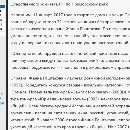
Следственного комитета РФ по Приморскому краю.
Вс
2
Напомним, 11 января 2017 года в квартире дома на улице Св
9
16
ванне обнаружено тело 32-летней женщины без признаков н
23
оказалась известная певица Жанна Роштакова. По предвар
30
умерла после того, как на нее в ванной упала массивная пол
и другие версии - от сердечного приступа до насильственной
«Эксперты не обнаружили на теле погибшей признаков насил
причину смерти ввиду гнилостных изменений тела выяснить 
проверка продолжается», - пояснили в региональном управл
Справка: Жанна Роштакова - лауреат Всемирной молодежной
(1997). Победитель конкурса старшей вокальной категории «У
Юрмале. Победитель конкурса «Зажги свою звезду» (2000) в 
 о
я
тура конкурса «Юрмала - новая волна» (2003), некоторое вре
ов
«Лицей». Член Международной Ассоциации деятелей эстрады
вокалистки - песни на пяти языках мира: русский, украинский,
О
итальянский. В начале 2000-х годов Жанна Роштакова непр
участницей известной в то время группы «Лицей». Но в 2007 