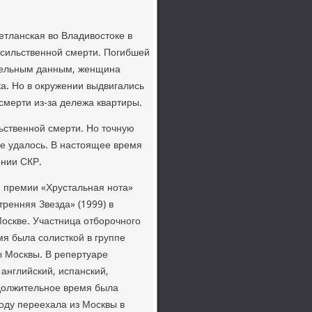
етланская во Владивостоке в
асильственной смерти. Погибшей
ительным данным, женщина
ка. Но в окружении выдвигались
 смерти из-за дележа квартиры.
ьственной смерти. Но точную
не удалось. В настоящее время
ении СКР.
 премии «Хрустальная нота»
тренняя Звезда» (1999) в
Москве. Участница отборочного
мя была солисткой в группе
 Москвы. В репертуаре
 английский, испанский,
одолжительное время была
году переехала из Москвы в