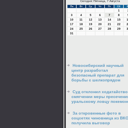
Сегодня: Пятница, 7 Августа
Пн
Вт
Ср
Чт
Пт
Сб
1
3
4
5
6
7
8
10
11
12
13
14
15
17
18
19
20
21
22
24
25
26
27
28
29
31
Новосибирский научный
центр разработал
безопасный препарат для
борьбы с шелкопрядом
Суд отклонил ходатайство
смягчении меры пресечени
уральскому ловцу покемон
За откровенные фото в
соцсетях чиновница из ВК
получила выговор