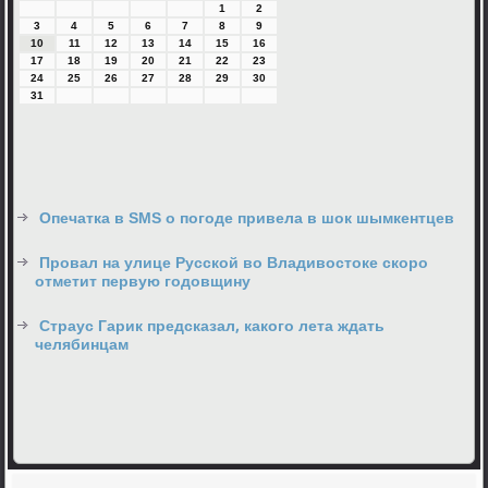
1
2
3
4
5
6
7
8
9
10
11
12
13
14
15
16
17
18
19
20
21
22
23
24
25
26
27
28
29
30
31
Опечатка в SMS о погоде привела в шок шымкентцев
Провал на улице Русской во Владивостоке скоро
отметит первую годовщину
Страус Гарик предсказал, какого лета ждать
челябинцам