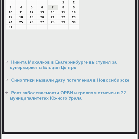
1
2
3
4
5
6
7
8
9
10
11
12
13
14
15
16
17
18
19
20
21
22
23
24
25
26
27
28
29
30
31
Никита Михалков в Екатеринбурге выступил за
супермаркет в Ельцин Центре
Синоптики назвали дату потепления в Новосибирске
Рост заболеваемости ОРВИ и гриппом отмечен в 22
муниципалитетах Южного Урала