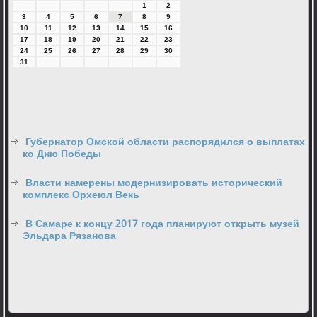
1
2
3
4
5
6
7
8
9
10
11
12
13
14
15
16
17
18
19
20
21
22
23
24
25
26
27
28
29
30
31
Губернатор Омской области распорядился о выплатах
ко Дню Победы
Власти намерены модернизировать исторический
комплекс Орхеюл Векь
В Самаре к концу 2017 года планируют открыть музей
Эльдара Рязанова