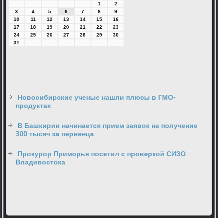
1
2
3
4
5
6
7
8
9
10
11
12
13
14
15
16
17
18
19
20
21
22
23
24
25
26
27
28
29
30
31
Новосибирские ученые нашли плюсы в ГМО-
продуктах
В Башкирии начинается прием заявок на получение
300 тысяч за первенца
Прокурор Приморья посетил с проверкой СИЗО
Владивостока