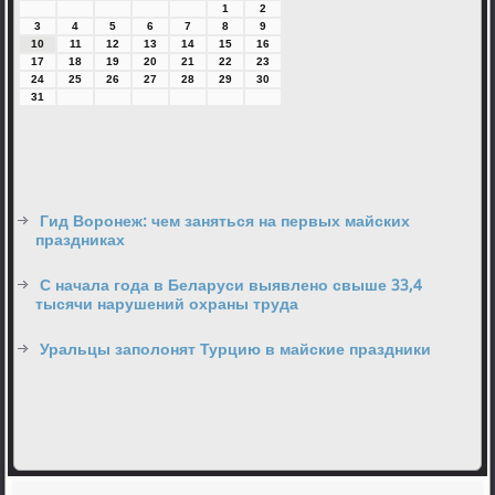
1
2
3
4
5
6
7
8
9
10
11
12
13
14
15
16
17
18
19
20
21
22
23
24
25
26
27
28
29
30
31
Гид Воронеж: чем заняться на первых майских
праздниках
С начала года в Беларуси выявлено свыше 33,4
тысячи нарушений охраны труда
Уральцы заполонят Турцию в майские праздники