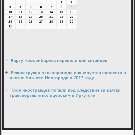
1
2
3
4
5
6
7
8
9
10
11
12
13
14
15
16
17
18
19
20
21
22
23
24
25
26
27
28
29
30
31
Карту Новосибирска перевели для китайцев
Реконструкцию газопровода планируется провести в
центре Нижнего Новгорода в 2017 году
Трое иностранцев попали под следствие за взятки
транспортным полицейским в Иркутске